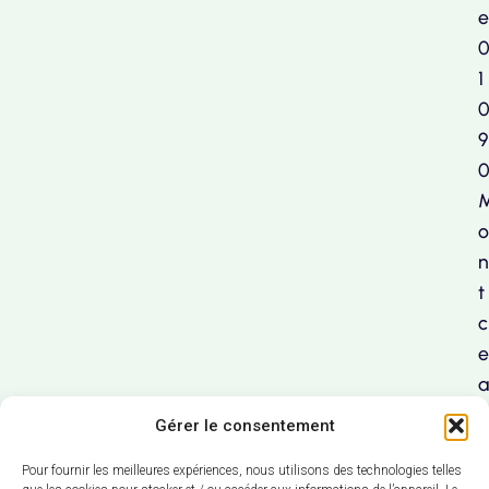
e
1
9
o
n
t
c
e
a
u
Gérer le consentement
x
Pour fournir les meilleures expériences, nous utilisons des technologies telles