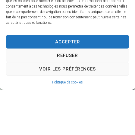
que les cookies pour stocker et / ou accéder aux informations de l’appareil. Le
consentement à ces technologies nous permettra de traiter des données telles
que le comportement de navigation ou les identifiants uniques sur ce site. Le
fait de ne pas consentir ou de retirer son consentement peut nuire à certaines
i
caractéristiques et fonctions.
r
i
ACCEPTER
REFUSER
VOIR LES PRÉFÉRENCES
t
Politique de cookies
1
2
4
R