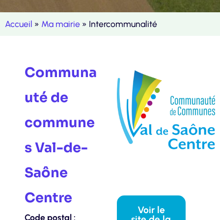
Accueil
»
Ma mairie
»
Intercommunalité
Communa
uté de
commune
s Val-de-
Saône
Centre
Voir le
Code postal :
site de la