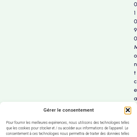
1
9
o
n
t
c
e
a
u
Gérer le consentement
x
Pour fournir les meilleures expériences, nous utilisons des technologies telles
que les cookies pour stocker et / ou accéder aux informations de l’appareil. Le
consentement à ces technologies nous permettra de traiter des données telles