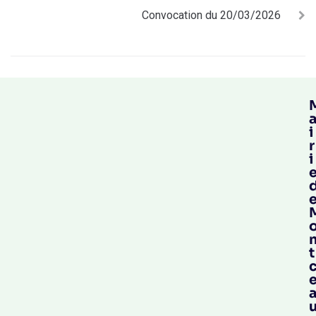
Convocation du 20/03/2026
i
r
i
t