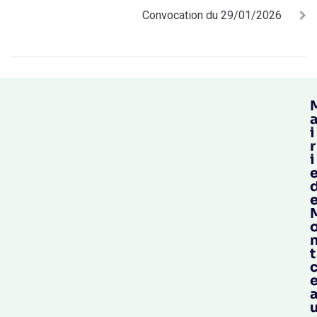
Convocation du 29/01/2026
i
r
i
t