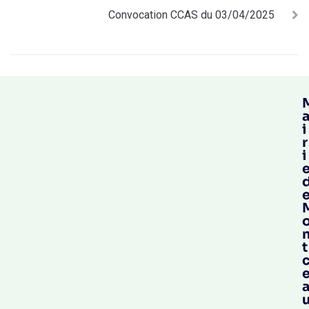
Convocation CCAS du 03/04/2025
i
r
i
t