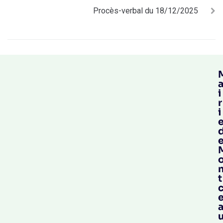
Procès-verbal du 18/12/2025
i
r
i
t