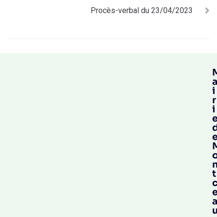
Procès-verbal du 23/04/2023
i
r
i
t