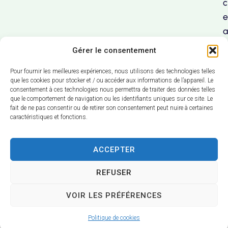
c
e
a
u
Gérer le consentement
x
Pour fournir les meilleures expériences, nous utilisons des technologies telles
que les cookies pour stocker et / ou accéder aux informations de l’appareil. Le
consentement à ces technologies nous permettra de traiter des données telles
que le comportement de navigation ou les identifiants uniques sur ce site. Le
fait de ne pas consentir ou de retirer son consentement peut nuire à certaines
caractéristiques et fonctions.
ACCEPTER
N
con
REFUSER
VOIR LES PRÉFÉRENCES
Acces
Plan
Mentio
Confid
Données
© 2024 Montceaux
sibilit
du
ns
entialit
personnell
- Propulsé par
é
site
légales
é
es
Utopia
Politique de cookies