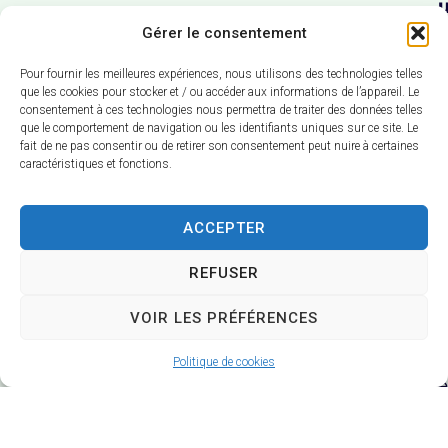
Gérer le consentement
1
2
Pour fournir les meilleures expériences, nous utilisons des technologies telles
que les cookies pour stocker et / ou accéder aux informations de l’appareil. Le
4
consentement à ces technologies nous permettra de traiter des données telles
que le comportement de navigation ou les identifiants uniques sur ce site. Le
R
fait de ne pas consentir ou de retirer son consentement peut nuire à certaines
t
caractéristiques et fonctions.
e
ACCEPTER
e
B
REFUSER
e
VOIR LES PRÉFÉRENCES
l
l
Politique de cookies
e
v
i