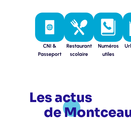
CNI &
Restaurant
Numéros
Ur
Passeport
scolaire
utiles
Les actus
de Montcea