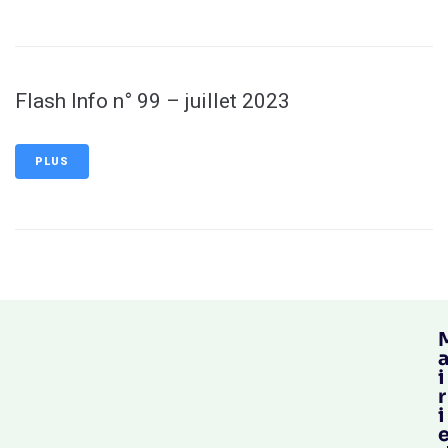
Flash Info n° 99 – juillet 2023
PLUS
i
r
i