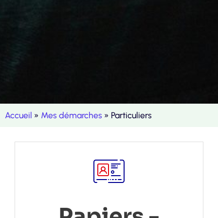
Accueil
»
Mes démarches
»
Particuliers
Papiers -